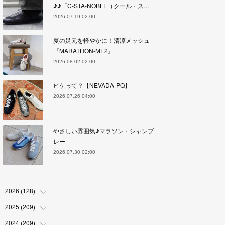
♪♪「C-STA-NOBLE（クール・ス…
2026.07.19 02:00
夏の足元を軽やかに！清涼メッシュ
『MARATHON-ME2』
2026.08.02 02:00
ピケって？【NEVADA-PQ】
2026.07.26 04:00
やさしい雰囲気♪マラソン・シャンブ
レー
2026.07.30 02:00
2026
(
128
)
2025
(
209
(
6
)
)
(
17
)
2024
(
209
(
18
)
)