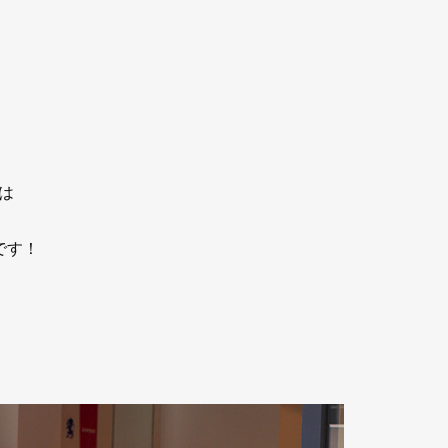
は
です！