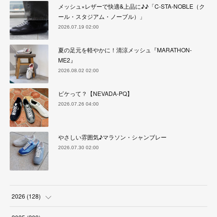
メッシュ×レザーで快適&上品に♪♪「C-STA-NOBLE（ク
ール・スタジアム・ノーブル）」
2026.07.19 02:00
夏の足元を軽やかに！清涼メッシュ『MARATHON-
ME2』
2026.08.02 02:00
ピケって？【NEVADA-PQ】
2026.07.26 04:00
やさしい雰囲気♪マラソン・シャンブレー
2026.07.30 02:00
2026
(
128
)
(
6
)