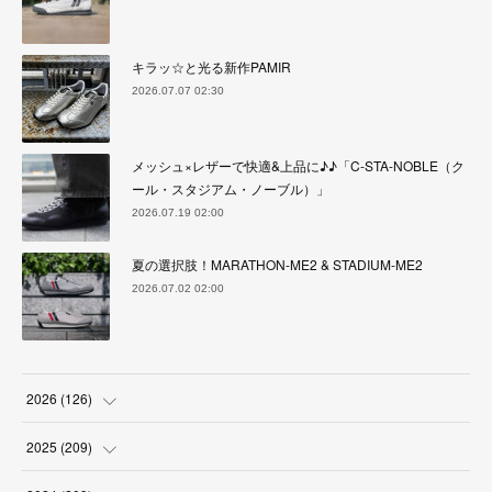
キラッ☆と光る新作PAMIR
2026.07.07 02:30
メッシュ×レザーで快適&上品に♪♪「C-STA-NOBLE（ク
ール・スタジアム・ノーブル）」
2026.07.19 02:00
夏の選択肢！MARATHON-ME2 & STADIUM-ME2
2026.07.02 02:00
2026
(
126
)
(
4
)
2025
(
209
)
(
17
)