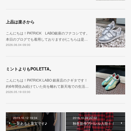
上品は楽さから
こんにちは！PATRICK LABO銀座のフナコシです。
本日のブログでも着用しておりますが(こちらは是…
2026.06.04 09:00
ミントよりもPOLETTA。
こんにちは！PATRICK LABO 銀座店のクギタです！
約6年間住み続けていた街を離れて新天地での生活…
2026.05.19 03:00
2015.10.12 19:04
2015.10.09 22:02
一足あると重宝です♪
秋冬新作アパレル入荷！！