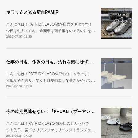
キラッ☆と光る新作PAMIR
こんにちは！PATRICK LABO 銀座店のクギタです！
今日は七夕ですね。🎋関東は雨予報なので天の川を…
2026.07.07 02:30
仕事の日も、休みの日も。汚れを気にせず毎日履ける『PUNCH-WP_WHT』
こんにちは！PATRICK LABO神戸のウエムラです。
台風が過ぎ去り、早くも真夏のような暑さがやって…
2026.06.30 02:00
今の時期見逃せない！『PHUAN（プーアン）』
こんにちは！PATRICK LABO 銀座店のタカハシで
す！先日、某イタリアンファミリーレストランチェ…
2026.06.21 07:00