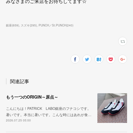
みなさまのご来店をお待ちしてます☆
銀座
(
659
)
スズキ
(
295
)
PUNCH／St.PUNCH
(
240
)
関連記事
もう一つのORIGIN～原点～
こんにちは！PATRICK LABO銀座のフナコシです。
暑いです。本当に暑いです。こんな時にはあれが食…
2026.07.25 05:00