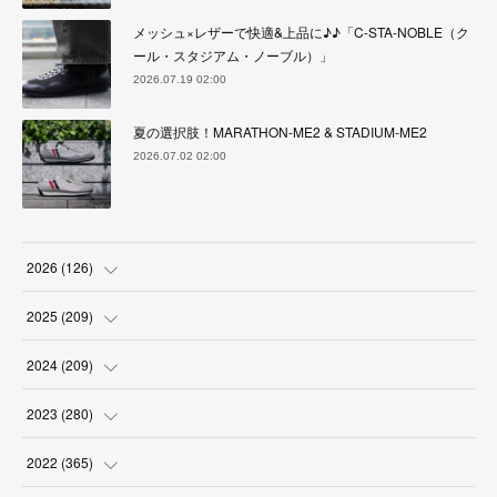
メッシュ×レザーで快適&上品に♪♪「C-STA-NOBLE（ク
ール・スタジアム・ノーブル）」
2026.07.19 02:00
夏の選択肢！MARATHON-ME2 & STADIUM-ME2
2026.07.02 02:00
2026
(
126
)
(
4
)
2025
(
209
)
(
17
)
(
18
)
2024
(
209
)
(
17
)
(
17
)
(
19
)
2023
(
280
)
(
19
)
(
18
)
(
18
)
(
19
)
2022
(
365
)