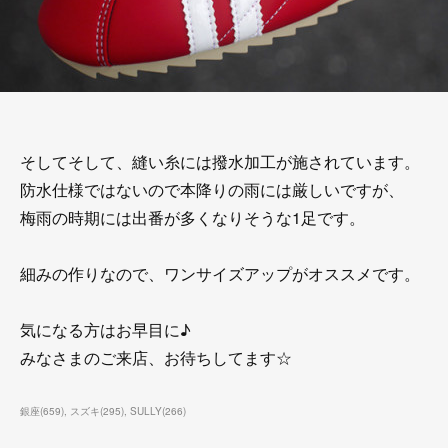
そしてそして、縫い糸には撥水加工が施されています。
防水仕様ではないので本降りの雨には厳しいですが、
梅雨の時期には出番が多くなりそうな1足です。
細みの作りなので、ワンサイズアップがオススメです。
気になる方はお早目に♪
みなさまのご来店、お待ちしてます☆
銀座
(
659
)
スズキ
(
295
)
SULLY
(
266
)