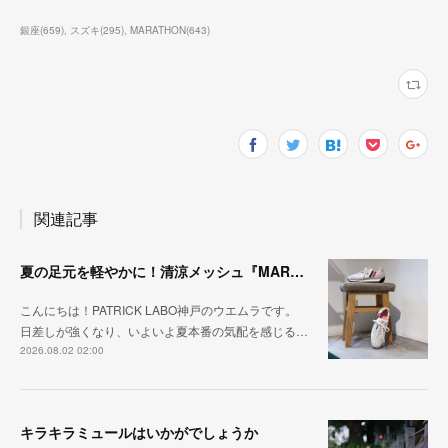
銀座
(
659
)
スズキ
(
295
)
MARATHON
(
643
)
関連記事
夏の足元を軽やかに！清涼メッシュ『MARATHON-ME2』
こんにちは！PATRICK LABO神戸のウエムラです。
日差しが強くなり、いよいよ夏本番の気配を感じる…
2026.08.02 02:00
キラキラミュールはいかがでしょうか