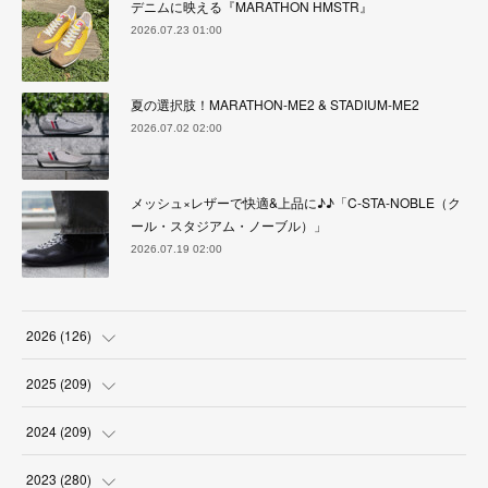
デニムに映える『MARATHON HMSTR』
2026.07.23 01:00
夏の選択肢！MARATHON-ME2 & STADIUM-ME2
2026.07.02 02:00
メッシュ×レザーで快適&上品に♪♪「C-STA-NOBLE（ク
ール・スタジアム・ノーブル）」
2026.07.19 02:00
2026
(
126
)
(
4
)
2025
(
209
)
(
17
)
(
18
)
2024
(
209
)
(
17
)
(
17
)
(
19
)
2023
(
280
)