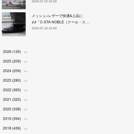
2026.07.02 02:00
メッシュ×レザーで快適&上品に
♪♪「C-STA-NOBLE（クール・ス…
2026.07.19 02:00
2026
(
126
)
2025
(
209
(
4
)
)
(
17
)
2024
(
209
(
18
)
)
(
17
)
(
17
)
2023
(
280
(
19
)
)
(
19
)
(
18
)
(
18
)
2022
(
365
(
19
)
)
(
17
)
(
17
)
(
17
)
(
17
)
2021
(
320
(
31
)
)
(
18
)
(
18
)
(
16
)
(
18
)
(
30
)
2020
(
338
(
24
)
)
(
16
)
(
18
)
(
18
)
(
17
)
(
30
)
(
24
)
2019
(
394
(
25
)
)
(
18
)
(
18
)
(
17
)
(
18
)
(
30
)
(
29
)
(
26
)
2018
(
436
(
29
)
)