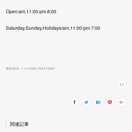
Open:am.11:00-pm.8:00
Saturday,Sunday,Holidays/am.11:00-pm.7:00
銀座
(
659
)
スズキ
(
295
)
SULLY
(
266
)
関連記事