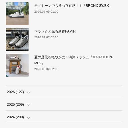
モノトーンでも放つ存在感！！『BRONX GY/BK』
2026.07.05 01:00
キラッ☆と光る新作PAMIR
2026.07.07 02:30
夏の足元を軽やかに！清涼メッシュ『MARATHON-
ME2』
2026.08.02 02:00
2026
(
127
)
(
5
)
2025
(
209
)
(
17
)
(
18
)
2024
(
209
)
(
17
)