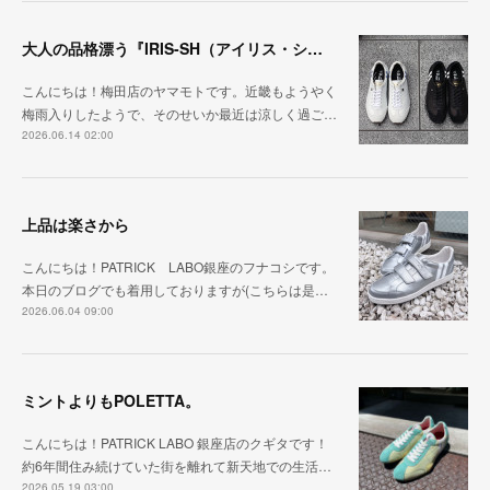
大人の品格漂う『IRIS-SH（アイリス・シープ）』
こんにちは！梅田店のヤマモトです。近畿もようやく
梅雨入りしたようで、そのせいか最近は涼しく過ご…
2026.06.14 02:00
上品は楽さから
こんにちは！PATRICK LABO銀座のフナコシです。
本日のブログでも着用しておりますが(こちらは是…
2026.06.04 09:00
ミントよりもPOLETTA。
こんにちは！PATRICK LABO 銀座店のクギタです！
約6年間住み続けていた街を離れて新天地での生活…
2026.05.19 03:00