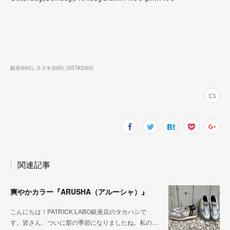
銀座
(
660
)
スズキ
(
295
)
GSTAD
(
62
)
関連記事
爽やかカラー『ARUSHA（アルーシャ）』
こんにちは！PATRICK LABO銀座店のタカハシで
す。皆さん、ついに梨の季節になりましたね。私の…