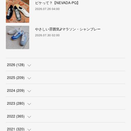
ピケって？【NEVADA-PQ】
2026.07.26 04:00
やさしい雰囲気♪マラソン・シャンブレー
2026.07.30 02:00
2026
(
128
)
(
6
)
2025
(
209
)
(
17
)
(
18
)
2024
(
209
)
(
17
)
(
17
)
(
19
)
2023
(
280
)
(
19
)
(
18
)
(
18
)
(
19
)
2022
(
365
)
(
17
)
(
17
)
(
17
)
(
17
)
(
31
)
2021
(
320
)