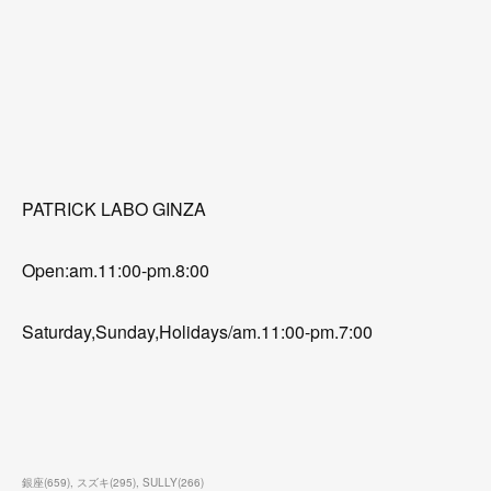
PATRICK LABO GINZA
Open:am.11:00-pm.8:00
Saturday,Sunday,Holidays/am.11:00-pm.7:00
銀座
(
659
)
スズキ
(
295
)
SULLY
(
266
)