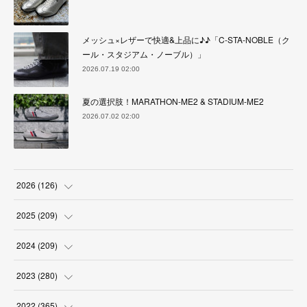
メッシュ×レザーで快適&上品に♪♪「C-STA-NOBLE（ク
ール・スタジアム・ノーブル）」
2026.07.19 02:00
夏の選択肢！MARATHON-ME2 & STADIUM-ME2
2026.07.02 02:00
2026
(
126
)
(
4
)
2025
(
209
)
(
17
)
(
18
)
2024
(
209
)
(
17
)
(
17
)
(
19
)
2023
(
280
)
(
19
)
(
18
)
(
18
)
(
19
)
2022
(
365
)