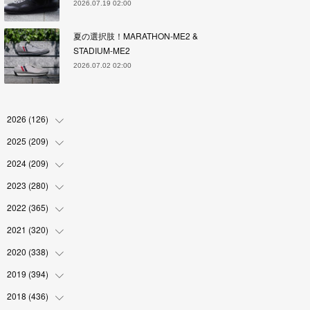
2026.07.19 02:00
夏の選択肢！MARATHON-ME2 &
STADIUM-ME2
2026.07.02 02:00
2026
(
126
)
2025
(
209
(
4
)
)
(
17
)
2024
(
209
(
18
)
)
(
17
)
(
17
)
2023
(
280
(
19
)
)
(
19
)
(
18
)
(
18
)
2022
(
365
(
19
)
)
(
17
)
(
17
)
(
17
)
(
17
)
2021
(
320
(
31
)
)
(
18
)
(
18
)
(
16
)
(
18
)
(
30
)
2020
(
338
(
24
)
)
(
16
)
(
18
)
(
18
)
(
17
)
(
30
)
(
24
)
2019
(
394
(
25
)
)
(
18
)
(
18
)
(
17
)
(
18
)
(
30
)
(
29
)
(
26
)
2018
(
436
(
29
)
)