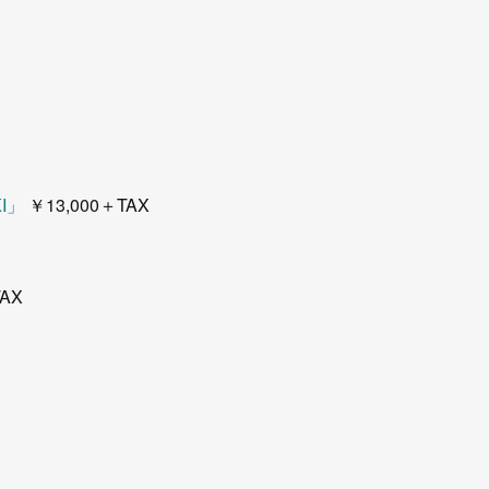
I」
￥13,000＋TAX
TAX