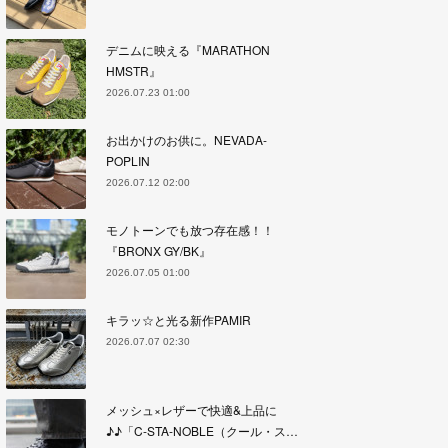
デニムに映える『MARATHON
HMSTR』
2026.07.23 01:00
お出かけのお供に。NEVADA-
POPLIN
2026.07.12 02:00
モノトーンでも放つ存在感！！
『BRONX GY/BK』
2026.07.05 01:00
キラッ☆と光る新作PAMIR
2026.07.07 02:30
メッシュ×レザーで快適&上品に
♪♪「C-STA-NOBLE（クール・ス…