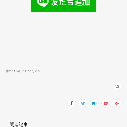
神戸
(
1165
)
ハセガワ
(
287
)
関連記事