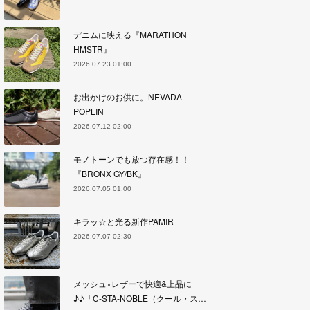
デニムに映える『MARATHON
HMSTR』
2026.07.23 01:00
お出かけのお供に。NEVADA-
POPLIN
2026.07.12 02:00
モノトーンでも放つ存在感！！
『BRONX GY/BK』
2026.07.05 01:00
キラッ☆と光る新作PAMIR
2026.07.07 02:30
メッシュ×レザーで快適&上品に
♪♪「C-STA-NOBLE（クール・ス…