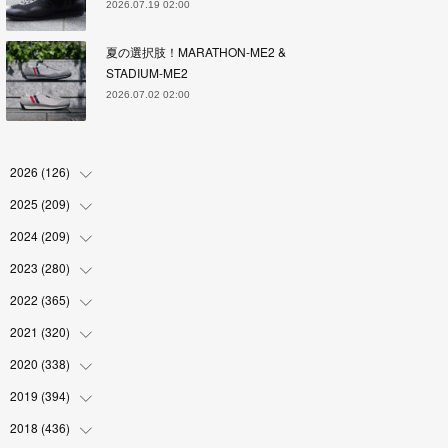
2026.07.19 02:00
夏の選択肢！MARATHON-ME2 &
STADIUM-ME2
2026.07.02 02:00
2026
(
126
)
2025
(
209
(
4
)
)
(
17
)
2024
(
209
(
18
)
)
(
17
)
(
17
)
2023
(
280
(
19
)
)
(
19
)
(
18
)
(
18
)
2022
(
365
(
19
)
)
(
17
)
(
17
)
(
17
)
(
17
)
2021
(
320
(
31
)
)
(
18
)
(
18
)
(
16
)
(
18
)
(
30
)
2020
(
338
(
24
)
)
(
16
)
(
18
)
(
18
)
(
17
)
(
30
)
(
24
)
2019
(
394
(
25
)
)
(
18
)
(
18
)
(
17
)
(
18
)
(
30
)
(
29
)
(
26
)
2018
(
436
(
29
)
)