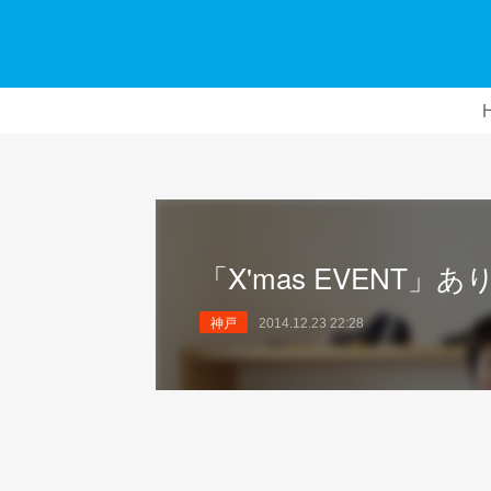
「X'mas EVENT
神戸
2014.12.23 22:28