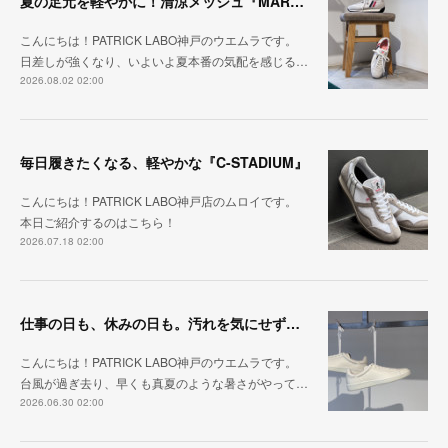
夏の足元を軽やかに！清涼メッシュ『MARATHON-ME2』
こんにちは！PATRICK LABO神戸のウエムラです。
日差しが強くなり、いよいよ夏本番の気配を感じる…
2026.08.02 02:00
毎日履きたくなる、軽やかな『C-STADIUM』
こんにちは！PATRICK LABO神戸店のムロイです。
本日ご紹介するのはこちら！
2026.07.18 02:00
仕事の日も、休みの日も。汚れを気にせず毎日履ける『PUNCH-WP_WHT』
こんにちは！PATRICK LABO神戸のウエムラです。
台風が過ぎ去り、早くも真夏のような暑さがやって…
2026.06.30 02:00