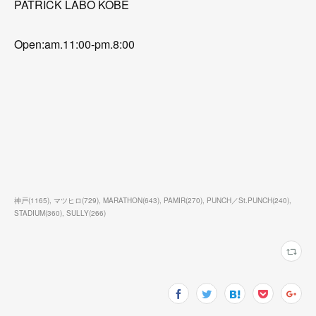
PATRICK LABO KOBE
Open:am.11:00-pm.8:00
神戸
(
1165
)
マツヒロ
(
729
)
MARATHON
(
643
)
PAMIR
(
270
)
PUNCH／St.PUNCH
(
240
)
STADIUM
(
360
)
SULLY
(
266
)