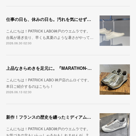
仕事の日も、休みの日も。汚れを気にせず毎日履ける『PUNCH-WP_WHT』
こんにちは！PATRICK LABO神戸のウエムラです。
台風が過ぎ去り、早くも真夏のような暑さがやって…
2026.06.30 02:00
上品なきらめきを足元に。『MARATHON-HAKU』
こんにちは！PATRICK LABO 神戸店のムロイです。
本日ご紹介するのはこちら！
2026.06.13 02:30
新作！フランスの歴史を纏ったミディアムグレー「MARATHON_CASTLE」
こんにちは！PATRICK LABO神戸のウエムラです。
お気づきの方もいらっしゃるかもしれませんが、2…