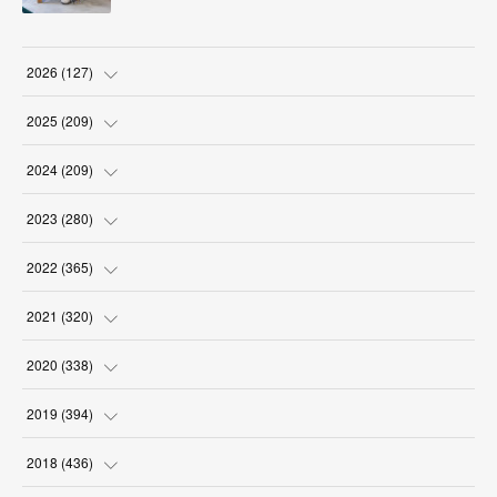
2026
(
127
)
(
5
)
2025
(
209
)
(
17
)
(
18
)
2024
(
209
)
(
17
)
(
17
)
(
19
)
2023
(
280
)
(
19
)
(
18
)
(
18
)
(
19
)
2022
(
365
)
(
17
)
(
17
)
(
17
)
(
17
)
(
31
)
2021
(
320
)
(
18
)
(
18
)
(
16
)
(
18
)
(
30
)
(
24
)
2020
(
338
)
(
16
)
(
18
)
(
18
)
(
17
)
(
30
)
(
24
)
(
25
)
2019
(
394
)
(
18
)
(
18
)
(
17
)
(
18
)
(
30
)
(
29
)
(
26
)
(
29
)
2018
(
436
)
(
18
)
(
18
)