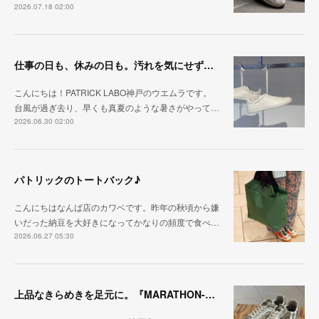
2026.07.18 02:00
仕事の日も、休みの日も。汚れを気にせず毎日履ける『PUNCH-WP_WHT』
こんにちは！PATRICK LABO神戸のウエムラです。
台風が過ぎ去り、早くも真夏のような暑さがやって…
2026.06.30 02:00
パトリックのトートバック♪
こんにちはなんば店のカワベです。昨年の秋頃から嫌
いだった納豆を大好きになってかなりの頻度で食べ…
2026.06.27 05:30
上品なきらめきを足元に。『MARATHON-HAKU』