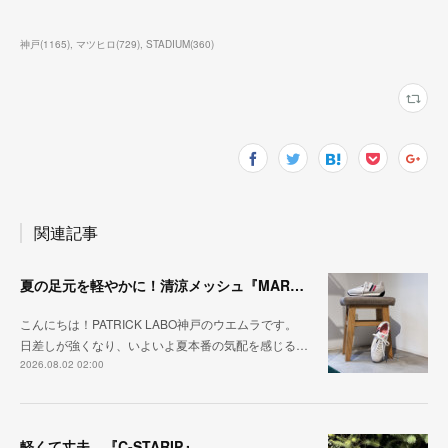
神戸
(
1165
)
マツヒロ
(
729
)
STADIUM
(
360
)
関連記事
夏の足元を軽やかに！清涼メッシュ『MARATHON-ME2』
こんにちは！PATRICK LABO神戸のウエムラです。
日差しが強くなり、いよいよ夏本番の気配を感じる…
2026.08.02 02:00
軽くて丈夫。『C-STARIP』