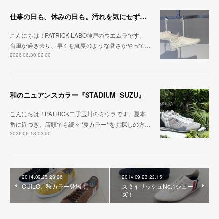
仕事の日も、休みの日も。汚れを気にせず毎日履ける『PUNCH-WP_WHT』
こんにちは！PATRICK LABO神戸のウエムラです。
台風が過ぎ去り、早くも真夏のような暑さがやって…
2026.06.30 02:00
和のニュアンスカラー『STADIUM_SUZU』
こんにちは！PATRICK二子玉川のミウラです。夏本
番に近づき、店頭でも続々‘‘夏カラー‘‘をお探しの方…
2026.06.18 03:00
2014.09.25 23:26
2014.09.23 22:15
CUILO、秋カラー登場！
スタイリッシュNo.1シュー
ズ！