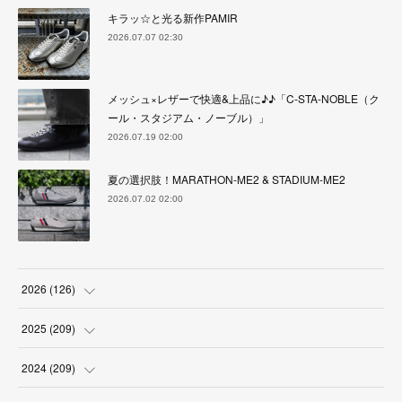
キラッ☆と光る新作PAMIR
2026.07.07 02:30
メッシュ×レザーで快適&上品に♪♪「C-STA-NOBLE（ク
ール・スタジアム・ノーブル）」
2026.07.19 02:00
夏の選択肢！MARATHON-ME2 & STADIUM-ME2
2026.07.02 02:00
2026
(
126
)
(
4
)
2025
(
209
)
(
17
)
(
18
)
2024
(
209
)