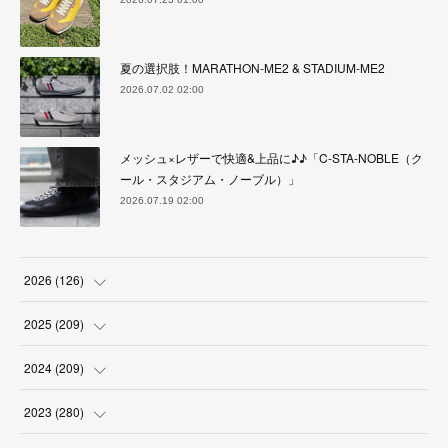
夏の選択肢！MARATHON-ME2 & STADIUM-ME2
2026.07.02 02:00
メッシュ×レザーで快適&上品に♪♪「C-STA-NOBLE（ク
ール・スタジアム・ノーブル）」
2026.07.19 02:00
2026
(
126
)
(
4
)
2025
(
209
)
(
17
)
(
18
)
2024
(
209
)
(
17
)
(
17
)
(
19
)
2023
(
280
)