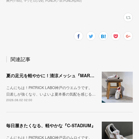
神戸
(
1165
)
マツヒロ
(
729
)
PUNCH／St.PUNCH
(
240
)
関連記事
夏の足元を軽やかに！清涼メッシュ『MARATHON-ME2』
こんにちは！PATRICK LABO神戸のウエムラです。
日差しが強くなり、いよいよ夏本番の気配を感じる…
2026.08.02 02:00
毎日履きたくなる、軽やかな『C-STADIUM』
こんにちは！PATRICK LABO神戸店のムロイです。