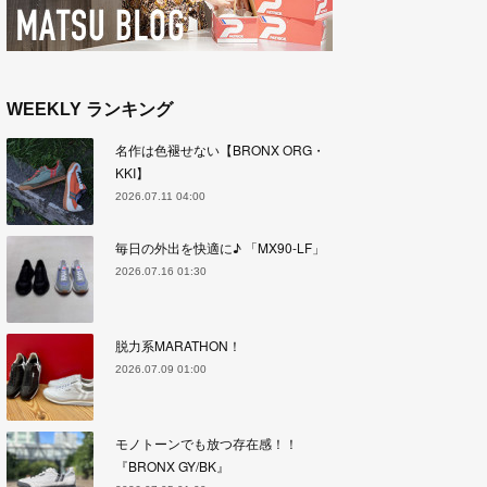
WEEKLY ランキング
名作は色褪せない【BRONX ORG・
KKI】
2026.07.11 04:00
毎日の外出を快適に♪ 「MX90-LF」
2026.07.16 01:30
脱力系MARATHON！
2026.07.09 01:00
モノトーンでも放つ存在感！！
『BRONX GY/BK』