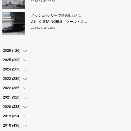
2026.07.02 02:00
メッシュ×レザーで快適&上品に
♪♪「C-STA-NOBLE（クール・ス…
2026.07.19 02:00
2026
(
126
)
2025
(
209
(
4
)
)
(
17
)
2024
(
209
(
18
)
)
(
17
)
(
17
)
2023
(
280
(
19
)
)
(
19
)
(
18
)
(
18
)
2022
(
365
(
19
)
)
(
17
)
(
17
)
(
17
)
(
17
)
2021
(
320
(
31
)
)
(
18
)
(
18
)
(
16
)
(
18
)
(
30
)
2020
(
338
(
24
)
)
(
16
)
(
18
)
(
18
)
(
17
)
(
30
)
(
24
)
2019
(
394
(
25
)
)
(
18
)
(
18
)
(
17
)
(
18
)
(
30
)
(
29
)
(
26
)
2018
(
436
(
29
)
)