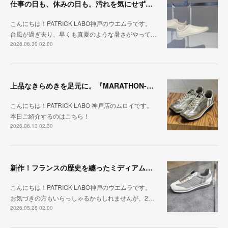
仕事の日も、休みの日も。汚れを気にせず毎日履ける『PUNCH-WP_WHT』
こんにちは！PATRICK LABO神戸のウエムラです。
台風が過ぎ去り、早くも真夏のような暑さがやって…
2026.06.30 02:00
上品なきらめきを足元に。『MARATHON-HAKU』
こんにちは！PATRICK LABO 神戸店のムロイです。
本日ご紹介するのはこちら！
2026.06.13 02:30
新作！フランスの歴史を纏ったミディアムグレー「MARATHON_CASTLE」
こんにちは！PATRICK LABO神戸のウエムラです。
お気づきの方もいらっしゃるかもしれませんが、2…
2026.05.28 02:00