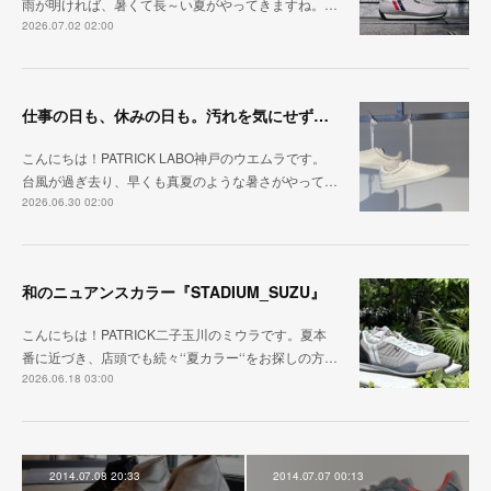
雨が明ければ、暑くて長～い夏がやってきますね。…
2026.07.02 02:00
仕事の日も、休みの日も。汚れを気にせず毎日履ける『PUNCH-WP_WHT』
こんにちは！PATRICK LABO神戸のウエムラです。
台風が過ぎ去り、早くも真夏のような暑さがやって…
2026.06.30 02:00
和のニュアンスカラー『STADIUM_SUZU』
こんにちは！PATRICK二子玉川のミウラです。夏本
番に近づき、店頭でも続々‘‘夏カラー‘‘をお探しの方…
2026.06.18 03:00
2014.07.08 20:33
2014.07.07 00:13