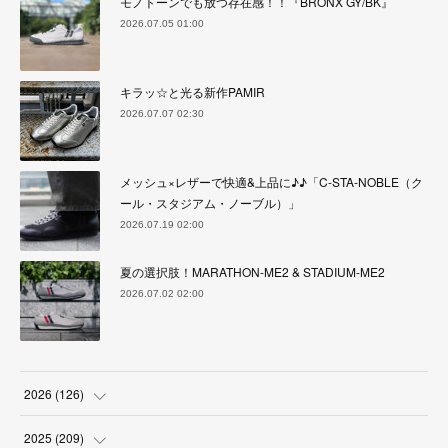
モノトーンでも放つ存在感！！『BRONX GY/BK』
2026.07.05 01:00
キラッ☆と光る新作PAMIR
2026.07.07 02:30
メッシュ×レザーで快適&上品に♪♪「C-STA-NOBLE（ク
ール・スタジアム・ノーブル）」
2026.07.19 02:00
夏の選択肢！MARATHON-ME2 & STADIUM-ME2
2026.07.02 02:00
2026
(
126
)
(
4
)
2025
(
209
)