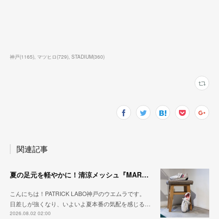
神戸
(
1165
)
マツヒロ
(
729
)
STADIUM
(
360
)
関連記事
夏の足元を軽やかに！清涼メッシュ『MARATHON-ME2』
こんにちは！PATRICK LABO神戸のウエムラです。
日差しが強くなり、いよいよ夏本番の気配を感じる…
2026.08.02 02:00