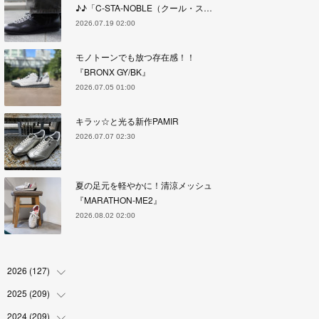
♪♪「C-STA-NOBLE（クール・ス…
2026.07.19 02:00
モノトーンでも放つ存在感！！
『BRONX GY/BK』
2026.07.05 01:00
キラッ☆と光る新作PAMIR
2026.07.07 02:30
夏の足元を軽やかに！清涼メッシュ
『MARATHON-ME2』
2026.08.02 02:00
2026
(
127
)
2025
(
209
(
5
)
)
(
17
)
2024
(
209
(
18
)
)