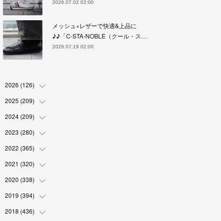
2026.07.02 02:00
メッシュ×レザーで快適&上品に
♪♪「C-STA-NOBLE（クール・ス…
2026.07.19 02:00
2026
(
126
)
2025
(
209
(
4
)
)
(
17
)
2024
(
209
(
18
)
)
(
17
)
(
17
)
2023
(
280
(
19
)
)
(
19
)
(
18
)
(
18
)
2022
(
365
(
19
)
)
(
17
)
(
17
)
(
17
)
(
17
)
2021
(
320
(
31
)
)
(
18
)
(
18
)
(
16
)
(
18
)
(
30
)
2020
(
338
(
24
)
)
(
16
)
(
18
)
(
18
)
(
17
)
(
30
)
(
24
)
2019
(
394
(
25
)
)
(
18
)
(
18
)
(
17
)
(
18
)
(
30
)
(
29
)
(
26
)
2018
(
436
(
29
)
)