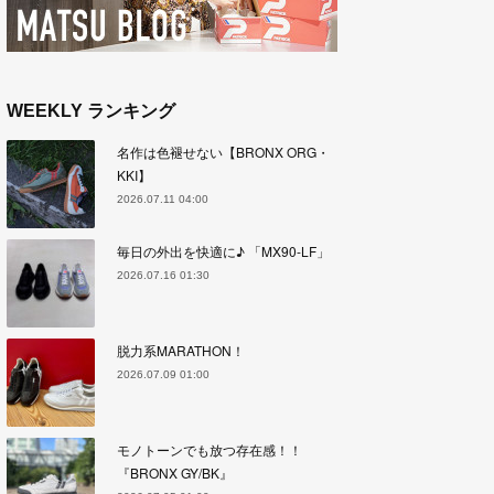
WEEKLY ランキング
名作は色褪せない【BRONX ORG・
KKI】
2026.07.11 04:00
毎日の外出を快適に♪ 「MX90-LF」
2026.07.16 01:30
脱力系MARATHON！
2026.07.09 01:00
モノトーンでも放つ存在感！！
『BRONX GY/BK』