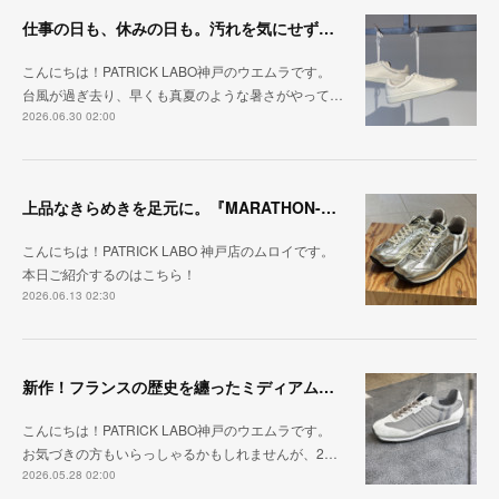
仕事の日も、休みの日も。汚れを気にせず毎日履ける『PUNCH-WP_WHT』
こんにちは！PATRICK LABO神戸のウエムラです。
台風が過ぎ去り、早くも真夏のような暑さがやって…
2026.06.30 02:00
上品なきらめきを足元に。『MARATHON-HAKU』
こんにちは！PATRICK LABO 神戸店のムロイです。
本日ご紹介するのはこちら！
2026.06.13 02:30
新作！フランスの歴史を纏ったミディアムグレー「MARATHON_CASTLE」
こんにちは！PATRICK LABO神戸のウエムラです。
お気づきの方もいらっしゃるかもしれませんが、2…
2026.05.28 02:00