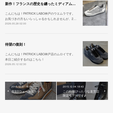
新作！フランスの歴史を纏ったミディアムグレー「MARATHON_CASTLE」
こんにちは！PATRICK LABO神戸のウエムラです。
お気づきの方もいらっしゃるかもしれませんが、2…
2026.05.28 02:00
待望の復刻！
こんにちは！PATRICK LABO神戸店のムロイです。
本日ご紹介するのはこちら！
2026.05.12 02:30
2015.12.07 16:00
2015.12.04 18:43
復刻!!ウォールナッツ
この時期ぴったりな直営店
限定モデルです♪