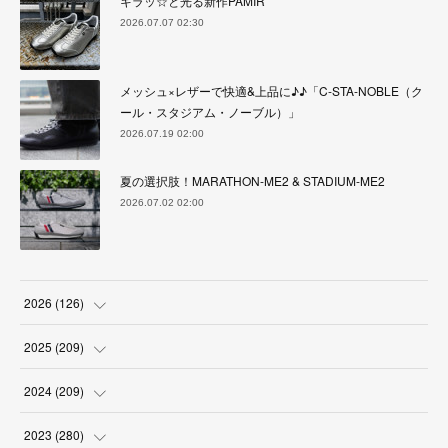
キラッ☆と光る新作PAMIR
2026.07.07 02:30
メッシュ×レザーで快適&上品に♪♪「C-STA-NOBLE（ク
ール・スタジアム・ノーブル）」
2026.07.19 02:00
夏の選択肢！MARATHON-ME2 & STADIUM-ME2
2026.07.02 02:00
2026
(
126
)
(
4
)
2025
(
209
)
(
17
)
(
18
)
2024
(
209
)
(
17
)
(
17
)
(
19
)
2023
(
280
)