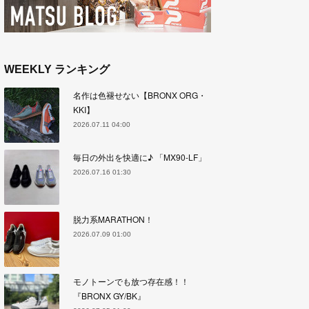
WEEKLY ランキング
名作は色褪せない【BRONX ORG・
KKI】
2026.07.11 04:00
毎日の外出を快適に♪ 「MX90-LF」
2026.07.16 01:30
脱力系MARATHON！
2026.07.09 01:00
モノトーンでも放つ存在感！！
『BRONX GY/BK』