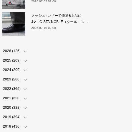
2026.07.02 02:00
メッシュ×レザーで快適&上品に
♪♪「C-STA-NOBLE（クール・ス…
2026.07.19 02:00
2026
(
126
)
2025
(
209
(
4
)
)
(
17
)
2024
(
209
(
18
)
)
(
17
)
(
17
)
2023
(
280
(
19
)
)
(
19
)
(
18
)
(
18
)
2022
(
365
(
19
)
)
(
17
)
(
17
)
(
17
)
(
17
)
2021
(
320
(
31
)
)
(
18
)
(
18
)
(
16
)
(
18
)
(
30
)
2020
(
338
(
24
)
)
(
16
)
(
18
)
(
18
)
(
17
)
(
30
)
(
24
)
2019
(
394
(
25
)
)
(
18
)
(
18
)
(
17
)
(
18
)
(
30
)
(
29
)
(
26
)
2018
(
436
(
29
)
)