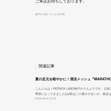
ご来店お待ちしております。
神戸
(
1165
)
マツヒロ
(
729
)
関連記事
夏の足元を軽やかに！清涼メッシュ『MARATHON
こんにちは！PATRICK LABO神戸のウエムラです。
季節になってきましたね♪私はこの暑さのせいか、最近
2026.08.02 02:00