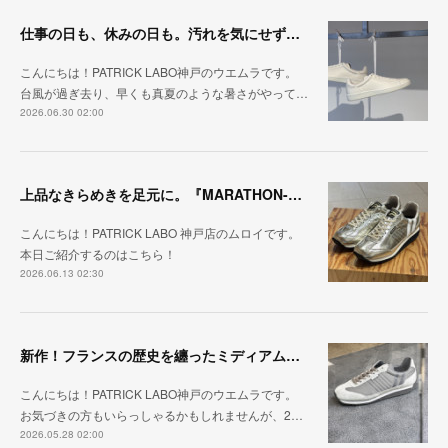
仕事の日も、休みの日も。汚れを気にせず毎日履ける『PUNCH-WP_WHT』
こんにちは！PATRICK LABO神戸のウエムラです。
台風が過ぎ去り、早くも真夏のような暑さがやって…
2026.06.30 02:00
上品なきらめきを足元に。『MARATHON-HAKU』
こんにちは！PATRICK LABO 神戸店のムロイです。
本日ご紹介するのはこちら！
2026.06.13 02:30
新作！フランスの歴史を纏ったミディアムグレー「MARATHON_CASTLE」
こんにちは！PATRICK LABO神戸のウエムラです。
お気づきの方もいらっしゃるかもしれませんが、2…
2026.05.28 02:00