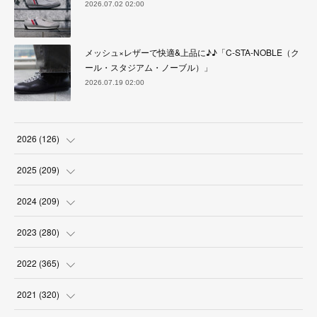
2026.07.02 02:00
メッシュ×レザーで快適&上品に♪♪「C-STA-NOBLE（ク
ール・スタジアム・ノーブル）」
2026.07.19 02:00
2026
(
126
)
(
4
)
2025
(
209
)
(
17
)
(
18
)
2024
(
209
)
(
17
)
(
17
)
(
19
)
2023
(
280
)
(
19
)
(
18
)
(
18
)
(
19
)
2022
(
365
)
(
17
)
(
17
)
(
17
)
(
17
)
(
31
)
2021
(
320
)