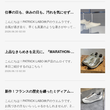
仕事の日も、休みの日も。汚れを気にせず毎日履ける『PUNCH-WP_WHT』
こんにちは！PATRICK LABO神戸のウエムラです。
台風が過ぎ去り、早くも真夏のような暑さがやって…
2026.06.30 02:00
上品なきらめきを足元に。『MARATHON-HAKU』
こんにちは！PATRICK LABO 神戸店のムロイです。
本日ご紹介するのはこちら！
2026.06.13 02:30
新作！フランスの歴史を纏ったミディアムグレー「MARATHON_CASTLE」
こんにちは！PATRICK LABO神戸のウエムラです。
お気づきの方もいらっしゃるかもしれませんが、2…