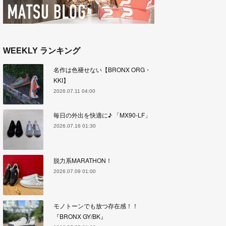
WEEKLY ランキング
名作は色褪せない【BRONX ORG・
KKI】
2026.07.11 04:00
毎日の外出を快適に♪ 「MX90-LF」
2026.07.16 01:30
脱力系MARATHON！
2026.07.09 01:00
モノトーンでも放つ存在感！！
『BRONX GY/BK』