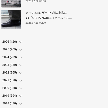
2026.07.02 02:00
メッシュ×レザーで快適&上品に
♪♪「C-STA-NOBLE（クール・ス…
2026.07.19 02:00
2026
(
126
)
2025
(
209
(
4
)
)
(
17
)
2024
(
209
(
18
)
)
(
17
)
(
17
)
2023
(
280
(
19
)
)
(
19
)
(
18
)
(
18
)
2022
(
365
(
19
)
)
(
17
)
(
17
)
(
17
)
(
17
)
2021
(
320
(
31
)
)
(
18
)
(
18
)
(
16
)
(
18
)
(
30
)
2020
(
338
(
24
)
)
(
16
)
(
18
)
(
18
)
(
17
)
(
30
)
(
24
)
2019
(
394
(
25
)
)
(
18
)
(
18
)
(
17
)
(
18
)
(
30
)
(
29
)
(
26
)
2018
(
436
(
29
)
)