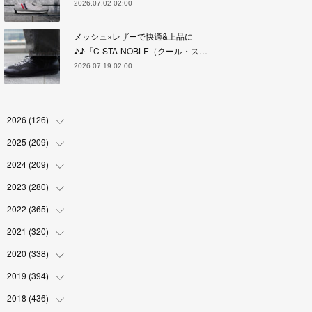
2026.07.02 02:00
メッシュ×レザーで快適&上品に
♪♪「C-STA-NOBLE（クール・ス…
2026.07.19 02:00
2026
(
126
)
2025
(
209
(
4
)
)
(
17
)
2024
(
209
(
18
)
)
(
17
)
(
17
)
2023
(
280
(
19
)
)
(
19
)
(
18
)
(
18
)
2022
(
365
(
19
)
)
(
17
)
(
17
)
(
17
)
(
17
)
2021
(
320
(
31
)
)
(
18
)
(
18
)
(
16
)
(
18
)
(
30
)
2020
(
338
(
24
)
)
(
16
)
(
18
)
(
18
)
(
17
)
(
30
)
(
24
)
2019
(
394
(
25
)
)
(
18
)
(
18
)
(
17
)
(
18
)
(
30
)
(
29
)
(
26
)
2018
(
436
(
29
)
)