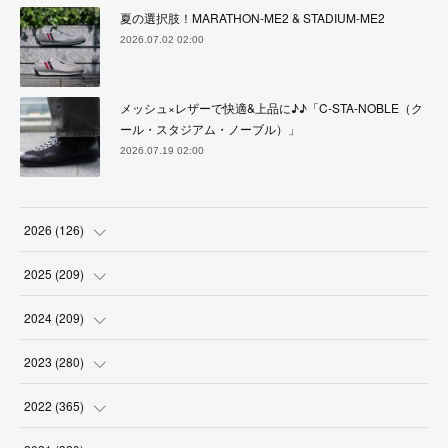
夏の選択肢！MARATHON-ME2 & STADIUM-ME2
2026.07.02 02:00
メッシュ×レザーで快適&上品に♪♪「C-STA-NOBLE（ク
ール・スタジアム・ノーブル）」
2026.07.19 02:00
2026
(
126
)
(
4
)
2025
(
209
)
(
17
)
(
18
)
2024
(
209
)
(
17
)
(
17
)
(
19
)
2023
(
280
)
(
19
)
(
18
)
(
18
)
(
19
)
2022
(
365
)
(
17
)
(
17
)
(
17
)
(
17
)