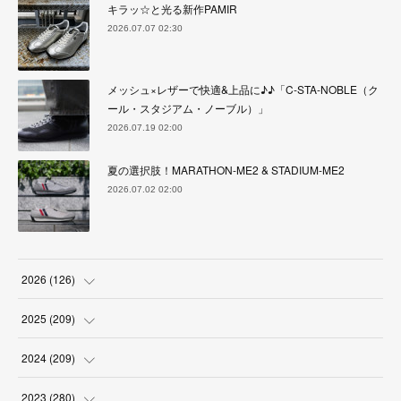
キラッ☆と光る新作PAMIR
2026.07.07 02:30
メッシュ×レザーで快適&上品に♪♪「C-STA-NOBLE（ク
ール・スタジアム・ノーブル）」
2026.07.19 02:00
夏の選択肢！MARATHON-ME2 & STADIUM-ME2
2026.07.02 02:00
2026
(
126
)
(
4
)
2025
(
209
)
(
17
)
(
18
)
2024
(
209
)
(
17
)
(
17
)
(
19
)
2023
(
280
)