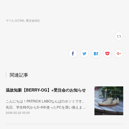
マツヒロ
(
729
)
受注会
(
52
)
関連記事
温故知新【BERRY-OG】+受注会のお知らせ
こんにちは！PATRICK LABOなんばのホソミです。
先日、学生時代から5~6年使ったPCを買い換えま…
2026.02.22 02:00