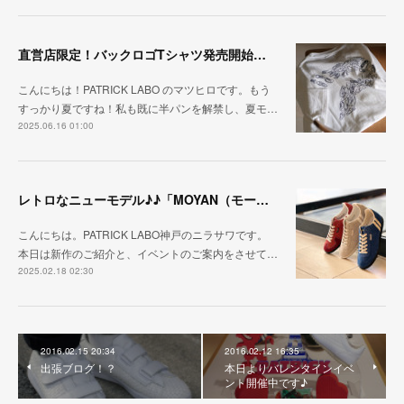
直営店限定！バックロゴTシャツ発売開始！！
こんにちは！PATRICK LABO のマツヒロです。もう
すっかり夏ですね！私も既に半パンを解禁し、夏モ…
2025.06.16 01:00
レトロなニューモデル♪♪「MOYAN（モーヤン）」
こんにちは。PATRICK LABO神戸のニラサワです。
本日は新作のご紹介と、イベントのご案内をさせて…
2025.02.18 02:30
2016.02.15 20:34
2016.02.12 16:35
出張ブログ！？
本日よりバレンタインイベ
ント開催中です♪