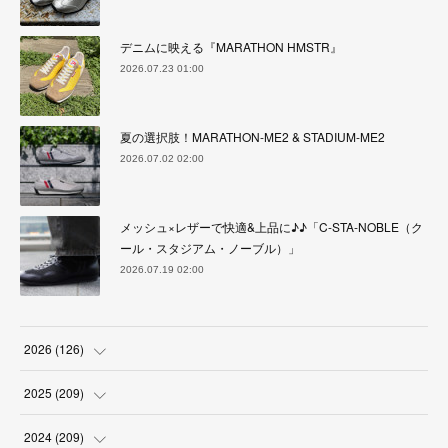
デニムに映える『MARATHON HMSTR』
2026.07.23 01:00
夏の選択肢！MARATHON-ME2 & STADIUM-ME2
2026.07.02 02:00
メッシュ×レザーで快適&上品に♪♪「C-STA-NOBLE（ク
ール・スタジアム・ノーブル）」
2026.07.19 02:00
2026
(
126
)
(
4
)
2025
(
209
)
(
17
)
(
18
)
2024
(
209
)