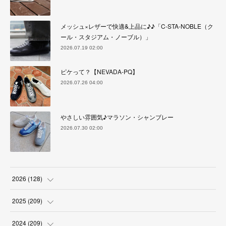
メッシュ×レザーで快適&上品に♪♪「C-STA-NOBLE（ク
ール・スタジアム・ノーブル）」
2026.07.19 02:00
ピケって？【NEVADA-PQ】
2026.07.26 04:00
やさしい雰囲気♪マラソン・シャンブレー
2026.07.30 02:00
2026
(
128
)
(
6
)
2025
(
209
)
(
17
)
(
18
)
2024
(
209
)