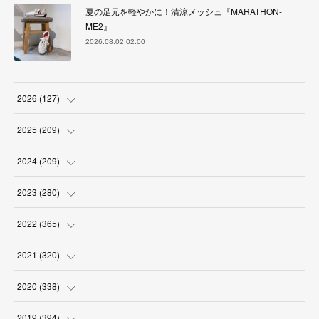
夏の足元を軽やかに！清涼メッシュ『MARATHON-
ME2』
2026.08.02 02:00
2026
(
127
)
(
5
)
2025
(
209
)
(
17
)
(
18
)
2024
(
209
)
(
17
)
(
17
)
(
19
)
2023
(
280
)
(
19
)
(
18
)
(
18
)
(
19
)
2022
(
365
)
(
17
)
(
17
)
(
17
)
(
17
)
(
31
)
2021
(
320
)
(
18
)
(
18
)
(
16
)
(
18
)
(
30
)
(
24
)
2020
(
338
)
(
16
)
(
18
)
(
18
)
(
17
)
(
30
)
(
24
)
(
25
)
2019
(
394
)