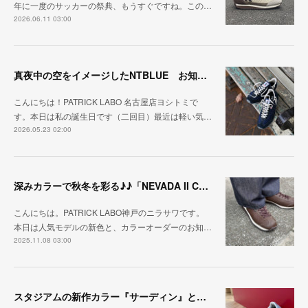
年に一度のサッカーの祭典、もうすぐですね。この…
2026.06.11 03:00
真夜中の空をイメージしたNTBLUE お知らせも一緒にどうぞ
こんにちは！PATRICK LABO 名古屋店ヨシトミで
す。本日は私の誕生日です（二回目）最近は軽い気…
2026.05.23 02:00
深みカラーで秋冬を彩る♪♪「NEVADA II COCOA（ココア）」＆オーダーイベントのご案内🎨
こんにちは。PATRICK LABO神戸のニラサワです。
本日は人気モデルの新色と、カラーオーダーのお知…
2025.11.08 03:00
スタジアムの新作カラー『サーディン』とは？