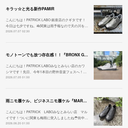
キラッ☆と光る新作PAMIR
こんにちは！PATRICK LABO 銀座店のクギタです！
今日は七夕ですね。🎋関東は雨予報なので天の川を…
2026.07.07 02:30
モノトーンでも放つ存在感！！『BRONX GY/BK』
こんにちは！PATRICK LABOみなとみらい店のカワ
シマです！先日、今年1本目の野外音楽フェスへ！…
2026.07.05 01:00
雨ニモ履ケル、ビジネスニモ履ケル『MARARAIN BLK』
こんにちは！PATRICK LABOみなとみらい店 マル
イです！ついに関東も梅雨に突入しましたね☂街中…
2026.06.20 01:00