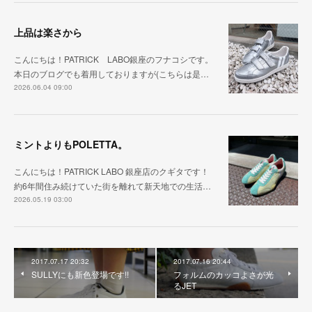
上品は楽さから
こんにちは！PATRICK LABO銀座のフナコシです。
本日のブログでも着用しておりますが(こちらは是…
2026.06.04 09:00
ミントよりもPOLETTA。
こんにちは！PATRICK LABO 銀座店のクギタです！
約6年間住み続けていた街を離れて新天地での生活…
2026.05.19 03:00
2017.07.17 20:32
2017.07.16 20:44
SULLYにも新色登場です!!
フォルムのカッコよさが光
るJET