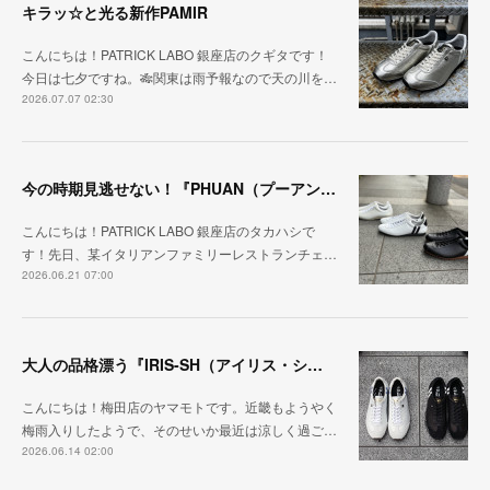
キラッ☆と光る新作PAMIR
こんにちは！PATRICK LABO 銀座店のクギタです！
今日は七夕ですね。🎋関東は雨予報なので天の川を…
2026.07.07 02:30
今の時期見逃せない！『PHUAN（プーアン）』
こんにちは！PATRICK LABO 銀座店のタカハシで
す！先日、某イタリアンファミリーレストランチェ…
2026.06.21 07:00
大人の品格漂う『IRIS-SH（アイリス・シープ）』
こんにちは！梅田店のヤマモトです。近畿もようやく
梅雨入りしたようで、そのせいか最近は涼しく過ご…
2026.06.14 02:00