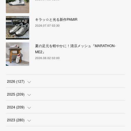
キラッ☆と光る新作PAMIR
2026.07.07 02:30
夏の足元を軽やかに！清涼メッシュ『MARATHON-
ME2』
2026.08.02 02:00
2026
(
127
)
(
5
)
2025
(
209
)
(
17
)
(
18
)
2024
(
209
)
(
17
)
(
17
)
(
19
)
2023
(
280
)
(
19
)