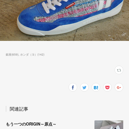
銀座
(
659
)
ホンダ（ヨ）
(
142
)
関連記事
もう一つのORIGIN～原点～