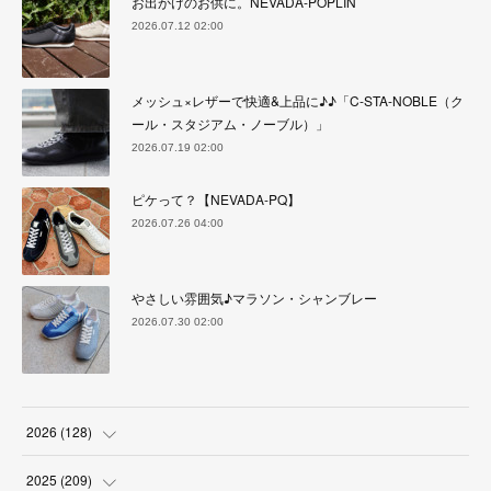
お出かけのお供に。NEVADA-POPLIN
2026.07.12 02:00
メッシュ×レザーで快適&上品に♪♪「C-STA-NOBLE（ク
ール・スタジアム・ノーブル）」
2026.07.19 02:00
ピケって？【NEVADA-PQ】
2026.07.26 04:00
やさしい雰囲気♪マラソン・シャンブレー
2026.07.30 02:00
2026
(
128
)
(
6
)
2025
(
209
)