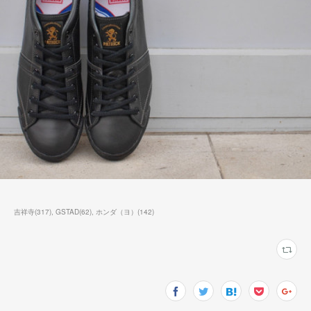
吉祥寺
(
317
)
GSTAD
(
62
)
ホンダ（ヨ）
(
142
)