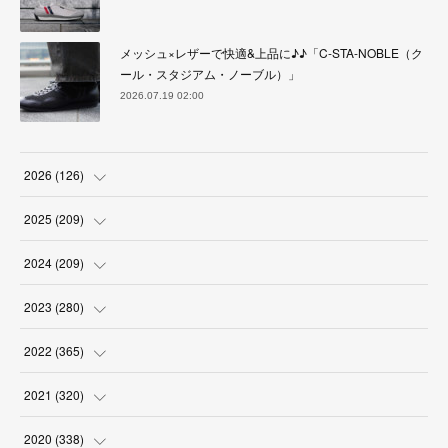
メッシュ×レザーで快適&上品に♪♪「C-STA-NOBLE（ク
ール・スタジアム・ノーブル）」
2026.07.19 02:00
2026
(
126
)
(
4
)
2025
(
209
)
(
17
)
(
18
)
2024
(
209
)
(
17
)
(
17
)
(
19
)
2023
(
280
)
(
19
)
(
18
)
(
18
)
(
19
)
2022
(
365
)
(
17
)
(
17
)
(
17
)
(
17
)
(
31
)
2021
(
320
)
(
18
)
(
18
)
(
16
)
(
18
)
(
30
)
(
24
)
2020
(
338
)