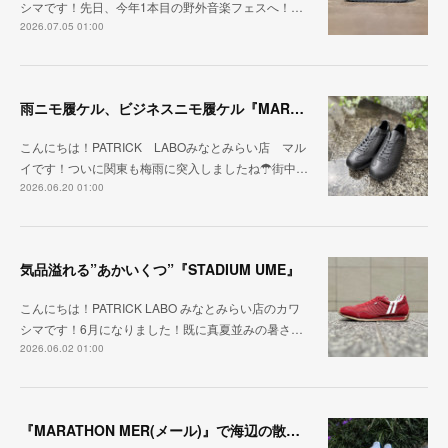
シマです！先日、今年1本目の野外音楽フェスへ！…
2026.07.05 01:00
雨ニモ履ケル、ビジネスニモ履ケル『MARARAIN BLK』
こんにちは！PATRICK LABOみなとみらい店 マル
イです！ついに関東も梅雨に突入しましたね☂街中…
2026.06.20 01:00
気品溢れる”あかいくつ”『STADIUM UME』
こんにちは！PATRICK LABO みなとみらい店のカワ
シマです！6月になりました！既に真夏並みの暑さ…
2026.06.02 01:00
『MARATHON MER(メール)』で海辺の散歩を楽しむ