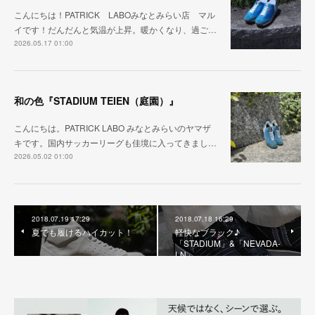
こんにちは！PATRICK LABOみなとみらい店 マル
イです！だんだんと気温が上昇。暖かくなり、過ご…
2026.05.17 01:00
和の色『STADIUM TEIEN（庭園）』
こんにちは。PATRICK LABO みなとみらいのヤマザ
キです。国内サッカーリーグも佳境に入ってきまし…
2026.05.02 01:00
2018.07.19 17:29
2018.07.18 16:29
夏でも履けるハイカット！
軽快なブラック♪
「STADIUM」&「NEVADA-
LN」