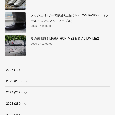
メッシュ×レザーで快適&上品に♪♪「C-STA-NOBLE（ク
ール・スタジアム・ノーブル）」
2026.07.19 02:00
夏の選択肢！MARATHON-ME2 & STADIUM-ME2
2026.07.02 02:00
2026
(
126
)
(
4
)
2025
(
209
)
(
17
)
(
18
)
2024
(
209
)
(
17
)
(
17
)
(
19
)
2023
(
280
)
(
19
)
(
18
)
(
18
)
(
19
)
2022
(
365
)