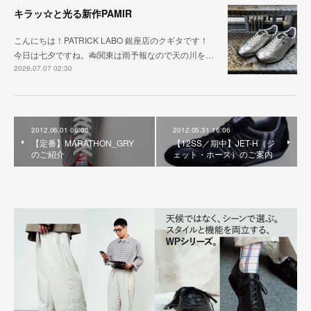
キラッ☆と光る新作PAMIR
こんにちは！PATRICK LABO 銀座店のクギタです！
今日は七夕ですね。🎋関東は雨予報なので天の川を…
2026.07.07 02:30
2012.06.01 06:00
2012.05.31 16:06
【定番】MARATHON_GRY
【12SS／期中】JET-H（ジ
のご紹介
ェット・ホース）のご案内