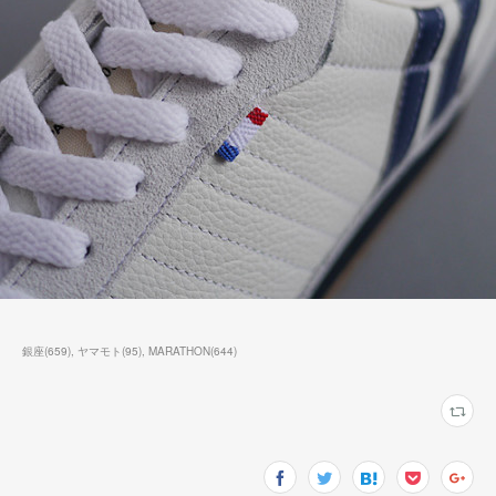
銀座
(
659
)
ヤマモト
(
95
)
MARATHON
(
644
)