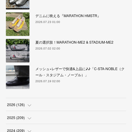
デニムに映える『MARATHON HMSTR』
2026.07.23 01:00
夏の選択肢！MARATHON-ME2 & STADIUM-ME2
2026.07.02 02:00
メッシュ×レザーで快適&上品に♪♪「C-STA-NOBLE（ク
ール・スタジアム・ノーブル）」
2026.07.19 02:00
2026
(
126
)
(
4
)
2025
(
209
)
(
17
)
(
18
)
2024
(
209
)