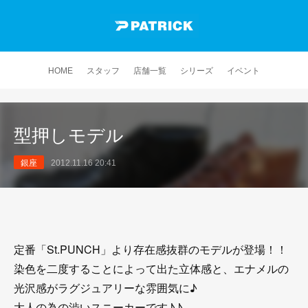
HOME
スタッフ
店舗一覧
シリーズ
イベント
型押しモデル
銀座
2012.11.16 20:41
定番「St.PUNCH」より存在感抜群のモデルが登場！！
染色を二度することによって出た立体感と、エナメルの
光沢感がラグジュアリーな雰囲気に♪
大人の為の渋いスニーカーです♪♪