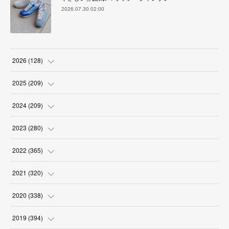
2026.07.30 02:00
2026
(
128
)
(
6
)
2025
(
209
)
(
17
)
(
18
)
2024
(
209
)
(
17
)
(
17
)
(
19
)
2023
(
280
)
(
19
)
(
18
)
(
18
)
(
19
)
2022
(
365
)
(
17
)
(
17
)
(
17
)
(
17
)
(
31
)
2021
(
320
)
(
18
)
(
18
)
(
16
)
(
18
)
(
30
)
(
24
)
2020
(
338
)
(
16
)
(
18
)
(
18
)
(
17
)
(
30
)
(
24
)
(
25
)
2019
(
394
)