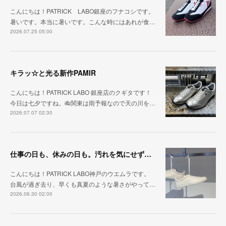
こんにちは！PATRICK LABO銀座のフナコシです。
暑いです。本当に暑いです。こんな時にはあれが食…
2026.07.25 05:00
キラッ☆と光る新作PAMIR
こんにちは！PATRICK LABO 銀座店のクギタです！
今日は七夕ですね。🎋関東は雨予報なので天の川を…
2026.07.07 02:30
仕事の日も、休みの日も。汚れを気にせず毎日履ける『PUNCH-WP_WHT』
こんにちは！PATRICK LABO神戸のウエムラです。
台風が過ぎ去り、早くも真夏のような暑さがやって…
2026.06.30 02:00