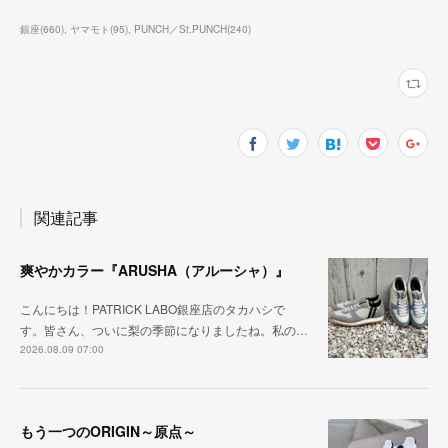
銀座
(
660
)
ヤマモト
(
95
)
PUNCH／St.PUNCH
(
240
)
関連記事
爽やかカラー『ARUSHA（アルーシャ）』
こんにちは！PATRICK LABO銀座店のタカハシで
す。皆さん、ついに梨の季節になりましたね。私の…
2026.08.09 07:00
もう一つのORIGIN～原点～