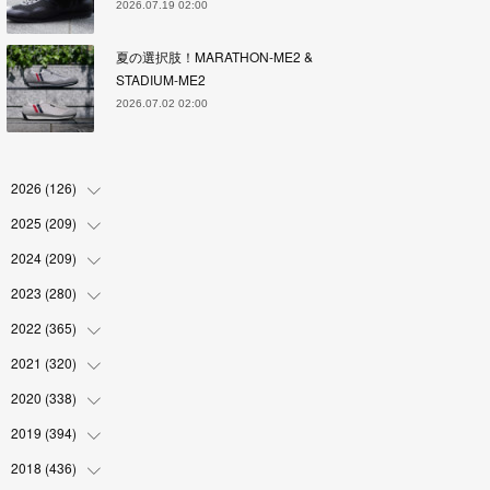
2026.07.19 02:00
夏の選択肢！MARATHON-ME2 &
STADIUM-ME2
2026.07.02 02:00
2026
(
126
)
2025
(
209
(
4
)
)
(
17
)
2024
(
209
(
18
)
)
(
17
)
(
17
)
2023
(
280
(
19
)
)
(
19
)
(
18
)
(
18
)
2022
(
365
(
19
)
)
(
17
)
(
17
)
(
17
)
(
17
)
2021
(
320
(
31
)
)
(
18
)
(
18
)
(
16
)
(
18
)
(
30
)
2020
(
338
(
24
)
)
(
16
)
(
18
)
(
18
)
(
17
)
(
30
)
(
24
)
2019
(
394
(
25
)
)
(
18
)
(
18
)
(
17
)
(
18
)
(
30
)
(
29
)
(
26
)
2018
(
436
(
29
)
)