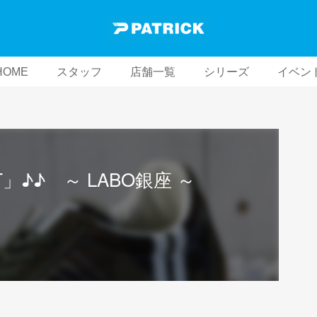
HOME
スタッフ
店舗一覧
シリーズ
イベン
FT」♪♪ ～ LABO銀座 ～