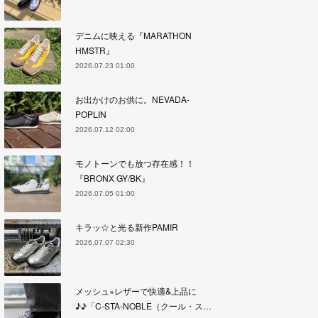
デニムに映える『MARATHON
HMSTR』
2026.07.23 01:00
お出かけのお供に。NEVADA-
POPLIN
2026.07.12 02:00
モノトーンでも放つ存在感！！
『BRONX GY/BK』
2026.07.05 01:00
キラッ☆と光る新作PAMIR
2026.07.07 02:30
メッシュ×レザーで快適&上品に
♪♪「C-STA-NOBLE（クール・ス…