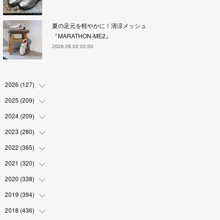
夏の足元を軽やかに！清涼メッシュ
『MARATHON-ME2』
2026.08.02 02:00
2026
(
127
)
2025
(
209
(
5
)
)
(
17
)
2024
(
209
(
18
)
)
(
17
)
(
17
)
2023
(
280
(
19
)
)
(
19
)
(
18
)
(
18
)
2022
(
365
(
19
)
)
(
17
)
(
17
)
(
17
)
(
17
)
2021
(
320
(
31
)
)
(
18
)
(
18
)
(
16
)
(
18
)
(
30
)
2020
(
338
(
24
)
)
(
16
)
(
18
)
(
18
)
(
17
)
(
30
)
(
24
)
2019
(
394
(
25
)
)
(
18
)
(
18
)
(
17
)
(
18
)
(
30
)
(
29
)
(
26
)
2018
(
436
(
29
)
)