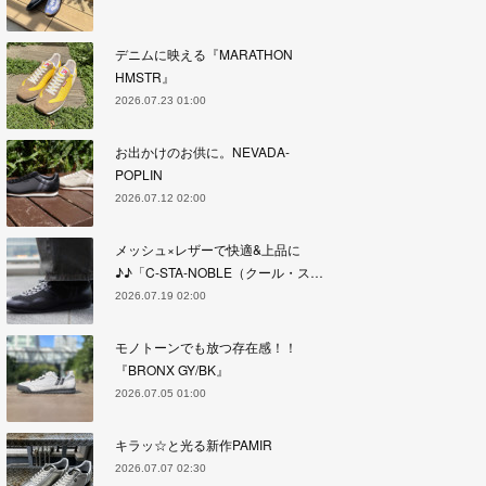
デニムに映える『MARATHON
HMSTR』
2026.07.23 01:00
お出かけのお供に。NEVADA-
POPLIN
2026.07.12 02:00
メッシュ×レザーで快適&上品に
♪♪「C-STA-NOBLE（クール・ス…
2026.07.19 02:00
モノトーンでも放つ存在感！！
『BRONX GY/BK』
2026.07.05 01:00
キラッ☆と光る新作PAMIR
2026.07.07 02:30