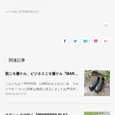
コイケ
(
92
)
BUSINESS
(
127
)
関連記事
雨ニモ履ケル、ビジネスニモ履ケル『MARARAIN BLK』
こんにちは！PATRICK LABOみなとみらい店 マル
イです！ついに関東も梅雨に突入しましたね☂街中…
2026.06.20 01:00
クラシックで歩く【PENNERER BLK】