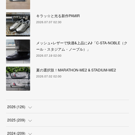
キラッ☆と光る新作PAMIR
2026.07.07 02:30
メッシュ×レザーで快適&上品に♪♪「C-STA-NOBLE（ク
ール・スタジアム・ノーブル）」
2026.07.19 02:00
夏の選択肢！MARATHON-ME2 & STADIUM-ME2
2026.07.02 02:00
2026
(
126
)
(
4
)
2025
(
209
)
(
17
)
(
18
)
2024
(
209
)